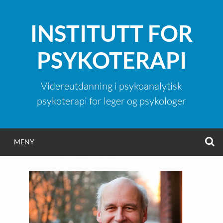
Hopp
til
INSTITUTT FOR
innhold
PSYKOTERAPI
Videreutdanning i psykoanalytisk
psykoterapi for leger og psykologer
S
MENY