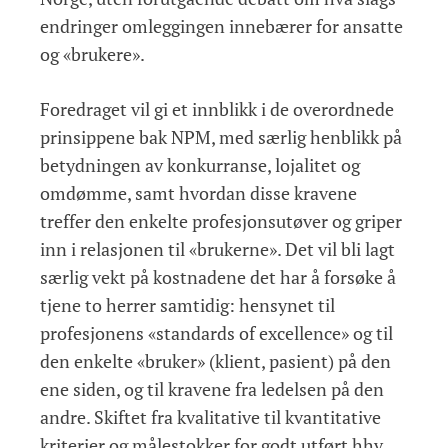
endringer omleggingen innebærer for ansatte
og «brukere».
Foredraget vil gi et innblikk i de overordnede
prinsippene bak NPM, med særlig henblikk på
betydningen av konkurranse, lojalitet og
omdømme, samt hvordan disse kravene
treffer den enkelte profesjonsutøver og griper
inn i relasjonen til «brukerne». Det vil bli lagt
særlig vekt på kostnadene det har å forsøke å
tjene to herrer samtidig: hensynet til
profesjonens «standards of excellence» og til
den enkelte «bruker» (klient, pasient) på den
ene siden, og til kravene fra ledelsen på den
andre. Skiftet fra kvalitative til kvantitative
kriterier og målestokker for godt utført hhv.