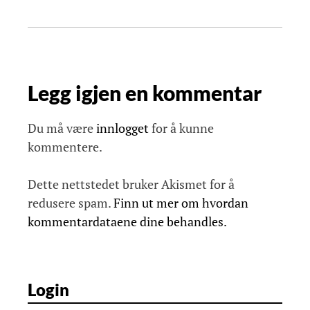
n
a
v
i
Legg igjen en kommentar
g
a
s
Du må være
innlogget
for å kunne
j
kommentere.
o
n
Dette nettstedet bruker Akismet for å
redusere spam.
Finn ut mer om hvordan
kommentardataene dine behandles.
Login