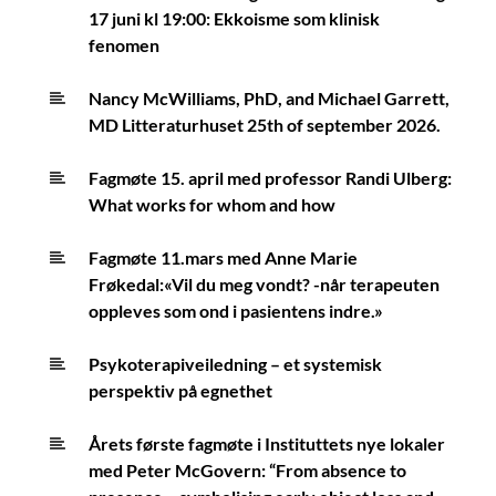
17 juni kl 19:00: Ekkoisme som klinisk
fenomen
Nancy McWilliams, PhD, and Michael Garrett,
MD Litteraturhuset 25th of september 2026.
Fagmøte 15. april med professor Randi Ulberg:
What works for whom and how
Fagmøte 11.mars med Anne Marie
Frøkedal:«Vil du meg vondt? -når terapeuten
oppleves som ond i pasientens indre.»
Psykoterapiveiledning – et systemisk
perspektiv på egnethet
Årets første fagmøte i Instituttets nye lokaler
med Peter McGovern: “From absence to