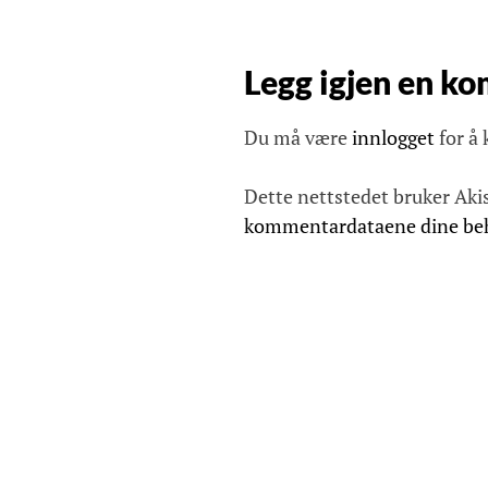
g
s
Legg igjen en k
n
a
Du må være
innlogget
for å
v
i
Dette nettstedet bruker Aki
g
kommentardataene dine be
a
s
j
o
n