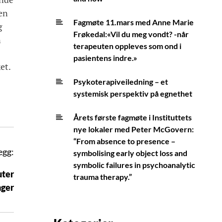
en
Fagmøte 11.mars med Anne Marie
g
Frøkedal:«Vil du meg vondt? -når
n
terapeuten oppleves som ond i
pasientens indre.»
et.
Psykoterapiveiledning – et
systemisk perspektiv på egnethet
Årets første fagmøte i Instituttets
nye lokaler med Peter McGovern:
“From absence to presence –
egg:
symbolising early object loss and
symbolic failures in psychoanalytic
uter
trauma therapy.”
nger