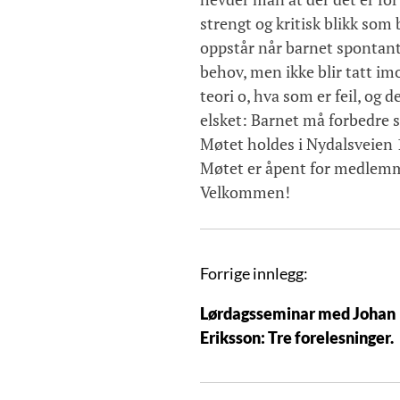
strengt og kritisk blikk so
oppstår når barnet spontant 
behov, men ikke blir tatt imo
teori o, hva som er feil, og
elsket: Barnet må forbedre se
Møtet holdes i Nydalsveien 1
Møtet er åpent for medlemme
Velkommen!
I
Forrige innlegg:
n
Lørdagsseminar med Johan
n
Eriksson: Tre forelesninger.
l
e
g