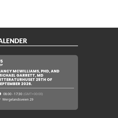
ALENDER
25
EP
NANCY MCWILLIAMS, PHD, AND
MICHAEL GARRETT, MD
ITTERATURHUSET 25TH OF
EPTEMBER 2026.
08:00 - 17:30
(GMT+00:00)
Wergelandsveien 29