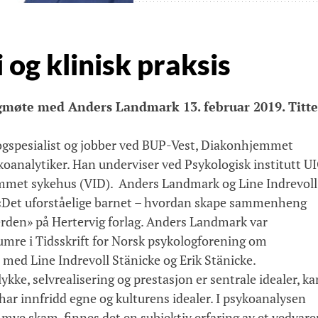
 og klinisk praksis
 fagmøte med Anders Landmark 13. februar 2019. Titte
gspesialist og jobber ved BUP-Vest, Diakonhjemmet
koanalytiker. Han underviser ved Psykologisk institutt U
met sykehus (VID). Anders Landmark og Line Indrevoll
 «Det uforståelige barnet – hvordan skape sammenheng
rden» på Hertervig forlag. Anders Landmark var
umre i Tidsskrift for Norsk psykologforening om
med Line Indrevoll Stänicke og Erik Stänicke.
ykke, selvrealisering og prestasjon er sentrale idealer, ka
ar innfridd egne og kulturens idealer. I psykoanalysen
 mye skam, finnes det en subjektiv erfaring av et vedvar