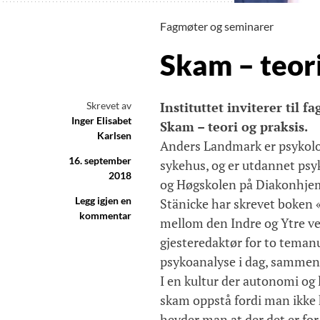
Fagmøter og seminarer
Skam – teori
Instituttet inviterer til
Skrevet av
Inger Elisabet
Skam – teori og praksis.
Karlsen
Anders Landmark er psykolo
16. september
sykehus, og er utdannet psy
2018
og Høgskolen på Diakonhjem
Legg igjen en
Stänicke har skrevet boken
kommentar
mellom den Indre og Ytre ve
gjesteredaktør for to teman
psykoanalyse i dag, sammen 
I en kultur der autonomi og l
skam oppstå fordi man ikke h
hevder man at der det er for