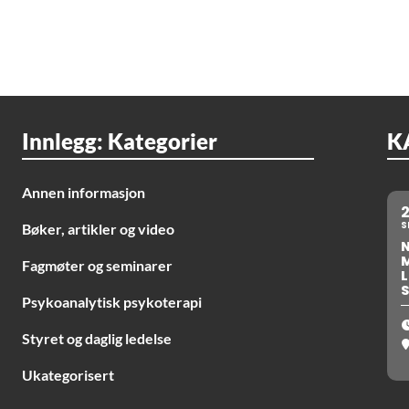
Innlegg: Kategorier
K
Annen informasjon
S
Bøker, artikler og video
Fagmøter og seminarer
L
S
Psykoanalytisk psykoterapi
Styret og daglig ledelse
Ukategorisert