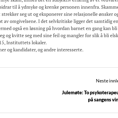
m bidrar til å ydmyke og krenke personen innenfra. Skamm
strekker seg ut og eksponerer sine relasjonelle ønsker o
t av omgivelsene. I det selvkritiske ligger det samtidig e
 dermed også en løsning på hvordan barnet en gang kan bli
g og kvitte seg med sine feil og mangler for slik å bli elsk
5, Instituttets lokaler.
r og kandidater, og andre interesserte.
Neste innl
Julemøte: To psykoterape
på sangens vi