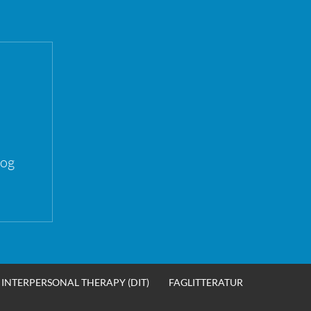
 og
INTERPERSONAL THERAPY (DIT)
FAGLITTERATUR
SØK