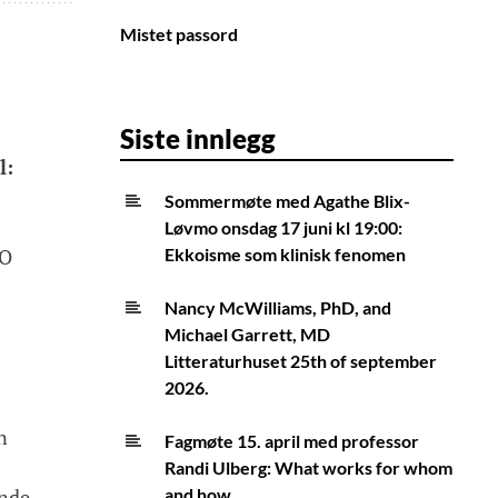
Mistet passord
Siste innlegg
l:
Sommermøte med Agathe Blix-
Løvmo onsdag 17 juni kl 19:00:
IO
Ekkoisme som klinisk fenomen
Nancy McWilliams, PhD, and
Michael Garrett, MD
Litteraturhuset 25th of september
2026.
n
Fagmøte 15. april med professor
Randi Ulberg: What works for whom
ende
and how