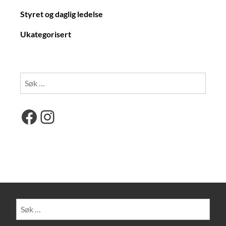
Styret og daglig ledelse
Ukategorisert
Søk
etter:
Facebook
Instagram
Søk
etter: