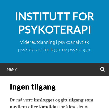
Hopp
til
INSTITUTT FOR
innhold
PSYKOTERAPI
Videreutdanning i psykoanalytisk
psykoterapi for leger og psykologer
S
MENY
Ingen tilgang
Du må være
innlogget
og gitt
tilgang som
medlem eller kandidat
for å lese denne