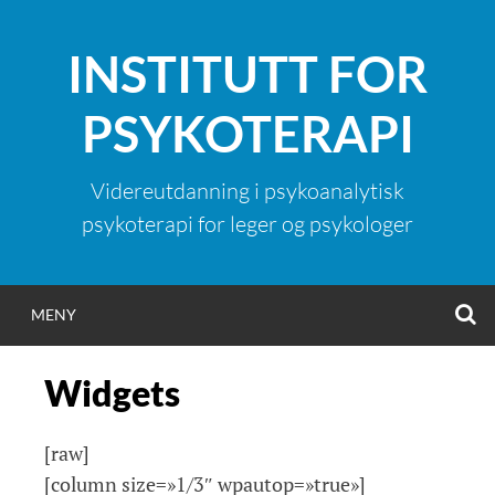
Hopp
til
INSTITUTT FOR
innhold
PSYKOTERAPI
Videreutdanning i psykoanalytisk
psykoterapi for leger og psykologer
S
MENY
Widgets
[raw]
[column size=»1/3″ wpautop=»true»]