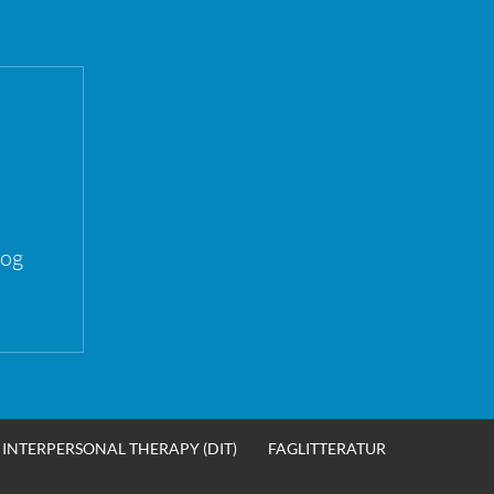
 og
INTERPERSONAL THERAPY (DIT)
FAGLITTERATUR
SØK