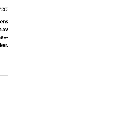
egg:
tens
n av
ne»-
ker.