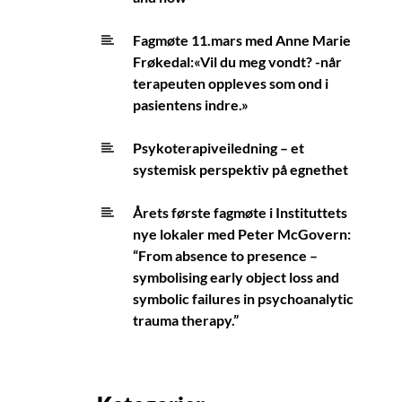
Fagmøte 11.mars med Anne Marie
Frøkedal:«Vil du meg vondt? -når
terapeuten oppleves som ond i
pasientens indre.»
Psykoterapiveiledning – et
systemisk perspektiv på egnethet
Årets første fagmøte i Instituttets
nye lokaler med Peter McGovern:
“From absence to presence –
symbolising early object loss and
symbolic failures in psychoanalytic
trauma therapy.”