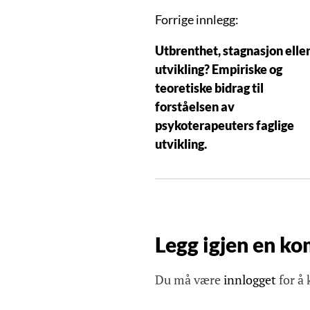
I
Forrige innlegg:
n
Utbrenthet, stagnasjon elle
n
utvikling? Empiriske og
l
teoretiske bidrag til
e
forståelsen av
g
psykoterapeuters faglige
g
utvikling.
s
n
a
v
i
Legg igjen en k
g
a
Du må være
innlogget
for å
s
j