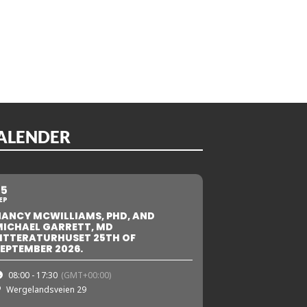
ALENDER
25
EP
NANCY MCWILLIAMS, PHD, AND
MICHAEL GARRETT, MD
ITTERATURHUSET 25TH OF
EPTEMBER 2026.
08:00 - 17:30
(GMT+00:00)
Wergelandsveien 29