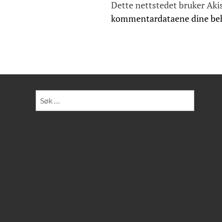
Dette nettstedet bruker Aki
o
kommentardataene dine be
n
Søk
etter: