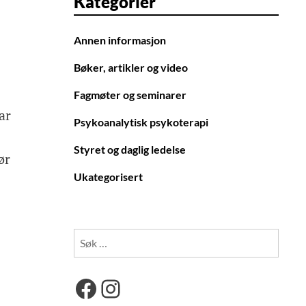
Kategorier
Annen informasjon
Bøker, artikler og video
Fagmøter og seminarer
ar
Psykoanalytisk psykoterapi
Styret og daglig ledelse
ør
Ukategorisert
Søk
etter:
Facebook
Instagram