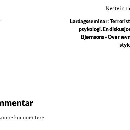
Neste innl
r
Lørdagsseminar: Terroris
psykologi. En diskusjo
Bjørnsons «Over æv
styk
ommentar
 kunne kommentere.