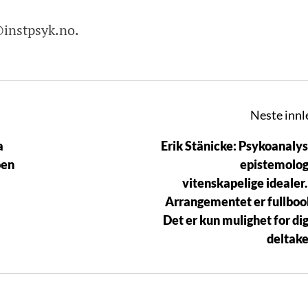
@instpsyk.no.
Neste innl
a
Erik Stänicke: Psykoanaly
oen
epistemolog
vitenskapelige idealer
Arrangementet er fullboo
Det er kun mulighet for dig
deltake