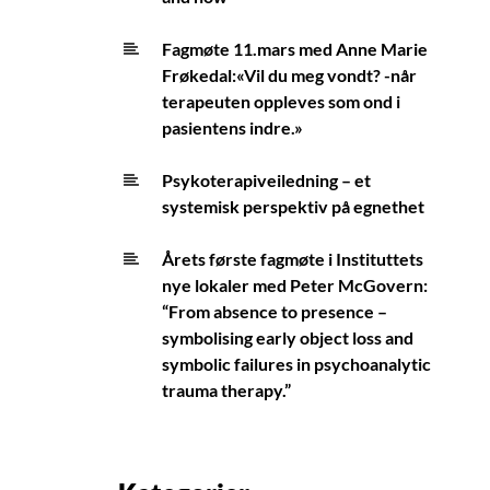
Fagmøte 11.mars med Anne Marie
Frøkedal:«Vil du meg vondt? -når
terapeuten oppleves som ond i
pasientens indre.»
Psykoterapiveiledning – et
systemisk perspektiv på egnethet
Årets første fagmøte i Instituttets
nye lokaler med Peter McGovern:
“From absence to presence –
symbolising early object loss and
symbolic failures in psychoanalytic
trauma therapy.”