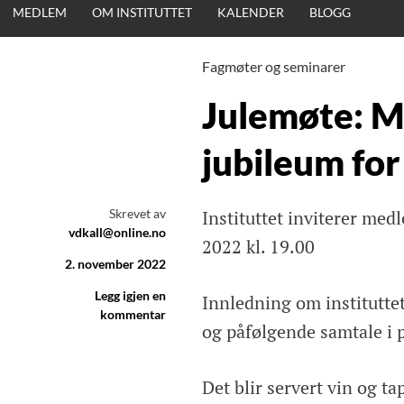
MEDLEM
OM INSTITUTTET
KALENDER
BLOGG
Fagmøter og seminarer
Julemøte: M
jubileum for
Skrevet av
Instituttet inviterer me
vdkall@online.no
2022 kl. 19.00
2. november 2022
Legg igjen en
Innledning om institutte
kommentar
og påfølgende samtale i 
Det blir servert vin og ta