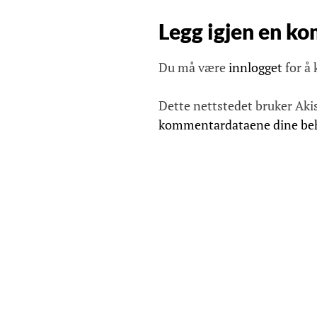
i
Legg igjen en k
g
a
Du må være
innlogget
for å
s
j
Dette nettstedet bruker Aki
o
kommentardataene dine be
n