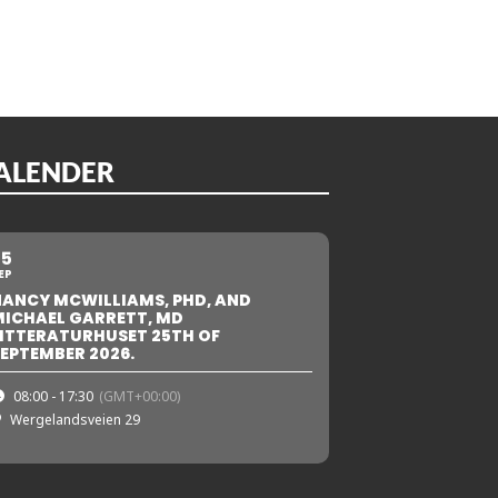
ALENDER
25
EP
NANCY MCWILLIAMS, PHD, AND
MICHAEL GARRETT, MD
ITTERATURHUSET 25TH OF
EPTEMBER 2026.
08:00 - 17:30
(GMT+00:00)
Wergelandsveien 29