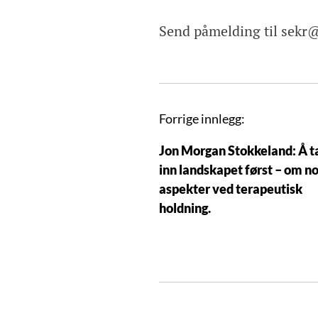
Send påmelding til sekr
I
Forrige innlegg:
n
Jon Morgan Stokkeland: Å t
n
inn landskapet først – om n
l
aspekter ved terapeutisk
e
holdning.
g
g
s
n
a
v