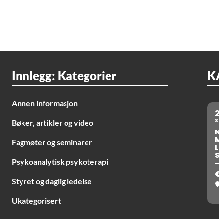
Innlegg: Kategorier
K
Annen informasjon
S
Bøker, artikler og video
Fagmøter og seminarer
L
S
Psykoanalytisk psykoterapi
Styret og daglig ledelse
Ukategorisert