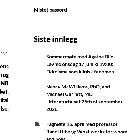
Mistet passord
Siste innlegg
egg:
Sommermøte med Agathe Blix-
Løvmo onsdag 17 juni kl 19:00:
sens
Ekkoisme som klinisk fenomen
i og
. NB
Nancy McWilliams, PhD, and
ket.
Michael Garrett, MD
ital
Litteraturhuset 25th of september
lse.
2026.
Fagmøte 15. april med professor
Randi Ulberg: What works for whom
and how