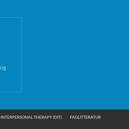
 og
INTERPERSONAL THERAPY (DIT)
FAGLITTERATUR
SØK