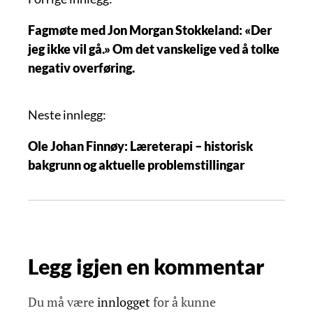
n
Fagmøte med Jon Morgan Stokkeland: «Der
n
jeg ikke vil gå.» Om det vanskelige ved å tolke
l
negativ overføring.
e
g
g
Neste innlegg:
s
Ole Johan Finnøy: Læreterapi – historisk
n
bakgrunn og aktuelle problemstillingar
a
v
i
g
a
Legg igjen en kommentar
s
j
o
Du må være
innlogget
for å kunne