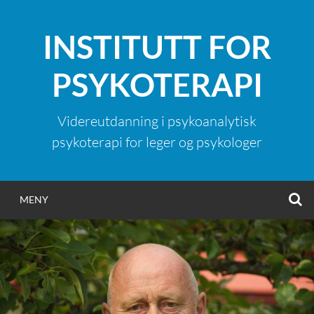
Hopp
til
INSTITUTT FOR
innhold
PSYKOTERAPI
Videreutdanning i psykoanalytisk
psykoterapi for leger og psykologer
S
MENY