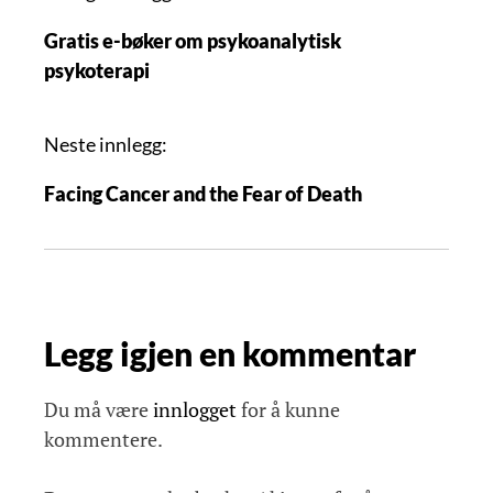
n
Gratis e-bøker om psykoanalytisk
n
psykoterapi
l
e
g
Neste innlegg:
g
Facing Cancer and the Fear of Death
s
n
a
v
i
Legg igjen en kommentar
g
a
s
Du må være
innlogget
for å kunne
j
kommentere.
o