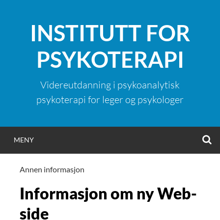
Hopp
til
INSTITUTT FOR
innhold
PSYKOTERAPI
Videreutdanning i psykoanalytisk
psykoterapi for leger og psykologer
S
MENY
Annen informasjon
Informasjon om ny Web-
side