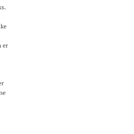
ks.
ske
n er
er
nne