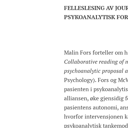
FELLESLESING AV JOUR
PSYKOANALYTISK FO
Malin Fors forteller om 
Collaborative reading of 
psychoanalytic proposal
Psychology). Fors og McW
pasienten i psykoanalytis
alliansen, øke gjensidig 
pasientens autonomi, ans
hvorfor intervensjonen k
psykoanalytisk tankemode