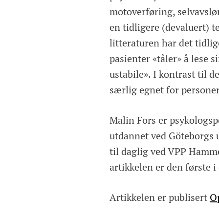
motoverføring, selvavslø
en tidligere (devaluert) 
litteraturen har det tidl
pasienter «tåler» å lese s
ustabile». I kontrast til
særlig egnet for persone
Malin Fors er psykologspe
utdannet ved Göteborgs un
til daglig ved VPP Hamme
artikkelen er den første i 
Artikkelen er publisert
O