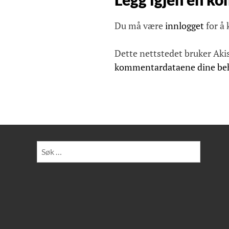
v
Du må være
innlogget
for å
i
g
Dette nettstedet bruker Aki
a
kommentardataene dine be
s
j
o
n
Søk
etter: