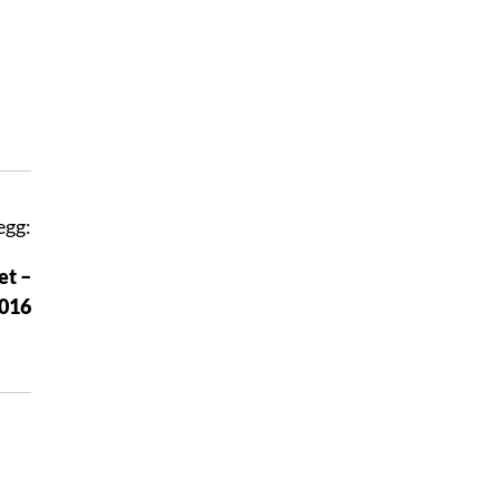
egg:
et –
2016