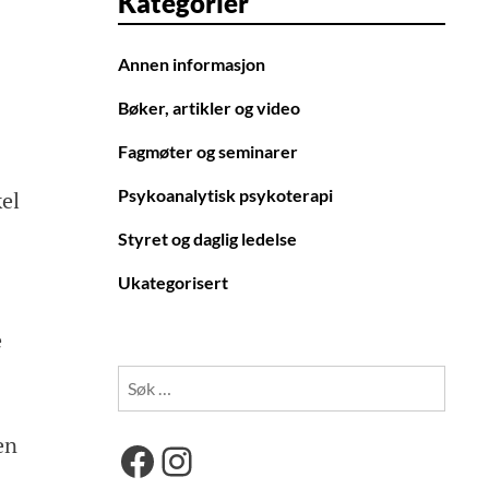
Kategorier
Annen informasjon
Bøker, artikler og video
Fagmøter og seminarer
Psykoanalytisk psykoterapi
el
Styret og daglig ledelse
Ukategorisert
e
Søk
etter:
en
Facebook
Instagram