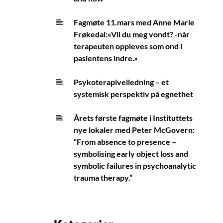
Fagmøte 11.mars med Anne Marie
Frøkedal:«Vil du meg vondt? -når
terapeuten oppleves som ond i
pasientens indre.»
Psykoterapiveiledning – et
systemisk perspektiv på egnethet
Årets første fagmøte i Instituttets
nye lokaler med Peter McGovern:
“From absence to presence –
symbolising early object loss and
symbolic failures in psychoanalytic
trauma therapy.”