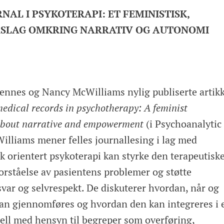
NAL I PSYKOTERAPI: ET FEMINISTISK,
RSLAG OMKRING NARRATIV OG AUTONOMI
hennes og Nancy McWilliams nylig publiserte artikk
medical records in psychotherapy: A feminist
 about narrative and empowerment
(i Psychoanalytic
illiams mener felles journallesing i lag med
k orientert psykoterapi kan styrke den terapeutisk
forståelse av pasientens problemer og støtte
var og selvrespekt. De diskuterer hvordan, når og
an gjennomføres og hvordan den kan integreres i 
ll med hensyn til begreper som overføring,