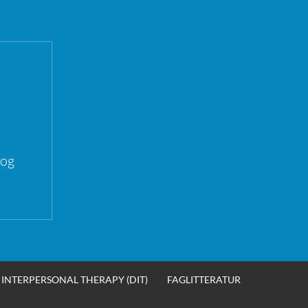
 og
INTERPERSONAL THERAPY (DIT)
FAGLITTERATUR
SØK