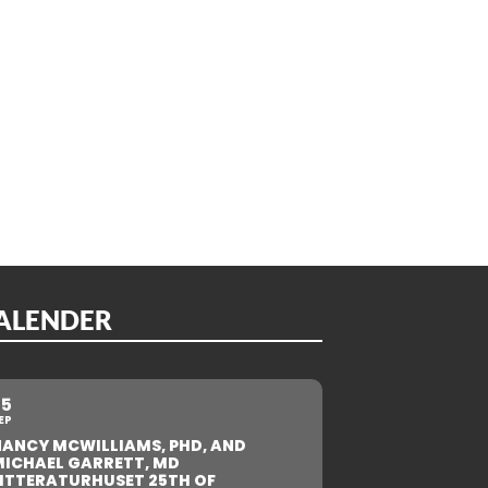
ALENDER
25
EP
NANCY MCWILLIAMS, PHD, AND
MICHAEL GARRETT, MD
ITTERATURHUSET 25TH OF