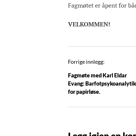
Fagmøtet er åpent for bå
VELKOMMEN!
I
Forrige innlegg:
n
Fagmøte med Karl Eldar
n
Evang: Barfotpsykoanalytik
l
for papirløse.
e
g
g
s
n
Legg igjen en k
a