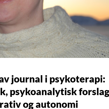
 av journal i psykoterapi:
sk, psykoanalytisk forsla
rativ og autonomi