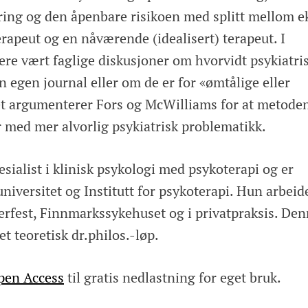
ring og den åpenbare risikoen med splitt mellom e
terapeut og en nåværende (idealisert) terapeut. I
igere vært faglige diskusjoner om hvorvidt psykiatri
in egen journal eller om de er for «ømtålige eller
 det argumenterer Fors og McWilliams for at metode
r med mer alvorlig psykiatrisk problematikk.
sialist i klinisk psykologi med psykoterapi og er
iversitet og Institutt for psykoterapi. Hun arbeid
rfest, Finnmarkssykehuset og i privatpraksis. De
et teoretisk dr.philos.-løp.
pen Access
til gratis nedlastning for eget bruk.