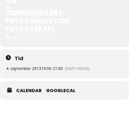
04
SEP
TIDSMODELLER I
PSYKOANALYTISK
PSYKOTERAPI
19:00 - 21:00
(GMT+00:00)
Tid
4. september 2013
19:00
-
21:00
(GMT+00:00)
CALENDAR
GOOGLECAL