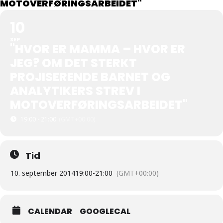
MOTOVERFØRINGSARBEIDET"
10
SEP
"HVOR ER MAMMA – HVOR ER
JEG? OM DET STERKT
PROJISERENDE BARNET OG
ANALYTIKERS STREV I
MOTOVERFØRINGSARBEIDET"
19:00 - 21:00
(GMT+00:00)
Tid
10. september 2014
19:00
-
21:00
(GMT+00:00)
CALENDAR
GOOGLECAL