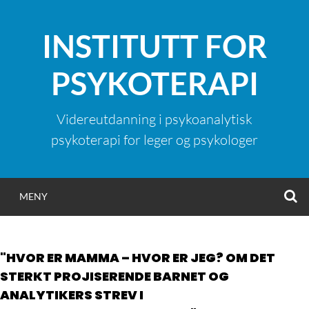
Hopp
til
INSTITUTT FOR
innhold
PSYKOTERAPI
Videreutdanning i psykoanalytisk
psykoterapi for leger og psykologer
S
MENY
"HVOR ER MAMMA – HVOR ER JEG? OM DET
STERKT PROJISERENDE BARNET OG
ANALYTIKERS STREV I