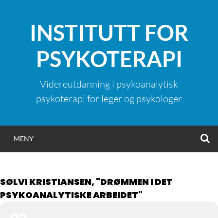
Hopp
til
INSTITUTT FOR
innhold
PSYKOTERAPI
Videreutdanning i psykoanalytisk
psykoterapi for leger og psykologer
S
MENY
SØLVI KRISTIANSEN, "DRØMMEN I DET
PSYKOANALYTISKE ARBEIDET"