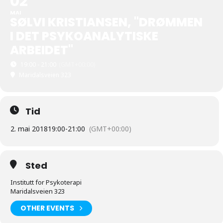
02
MAI
SØLVI KRISTIANSEN, "DRØMMEN
I DET PSYKOANALYTISKE
ARBEIDET"
19:00 - 21:00
(GMT+00:00)
Maridalsveien 323
Tid
2. mai 2018
19:00
-
21:00
(GMT+00:00)
Sted
Institutt for Psykoterapi
Maridalsveien 323
OTHER EVENTS