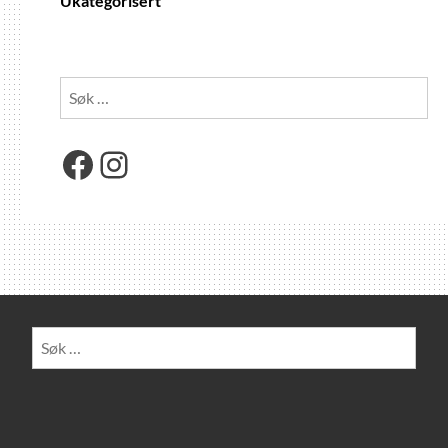
Ukategorisert
Søk
etter:
Facebook
Instagram
Søk
etter: