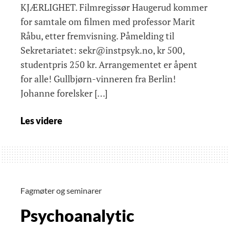
KJÆRLIGHET. Filmregissør Haugerud kommer
for samtale om filmen med professor Marit
Råbu, etter fremvisning. Påmelding til
Sekretariatet: sekr@instpsyk.no, kr 500,
studentpris 250 kr. Arrangementet er åpent
for alle! Gullbjørn-vinneren fra Berlin!
Johanne forelsker […]
DRØMMER,
Les videre
en
film
av
Dag
Johan
Fagmøter og seminarer
Haugerud
Psychoanalytic
7.