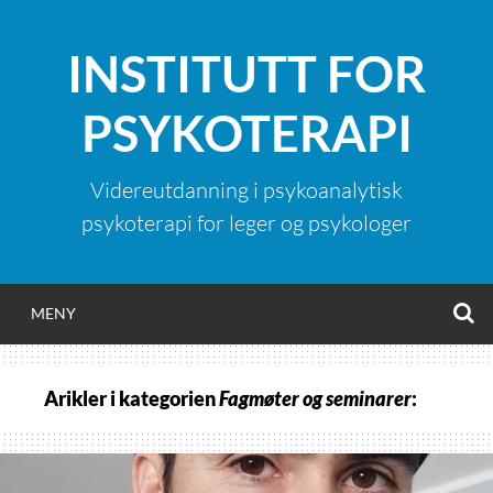
Hopp
til
INSTITUTT FOR
innhold
PSYKOTERAPI
Videreutdanning i psykoanalytisk
psykoterapi for leger og psykologer
S
MENY
Arikler i kategorien
Fagmøter og seminarer
: