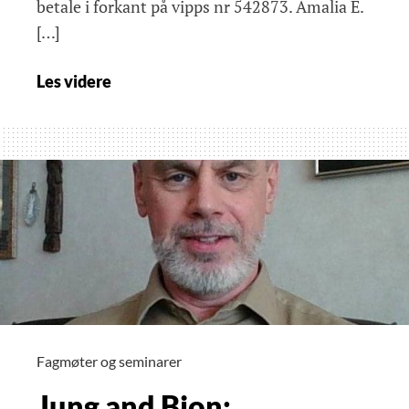
betale i forkant på vipps nr 542873. Amalia E.
[…]
Amalia
Les videre
Carli:
Om
psykologi
og
alkymi
–
et
Jungiansk
perspektiv
Fagmøter og seminarer
Jung and Bion: