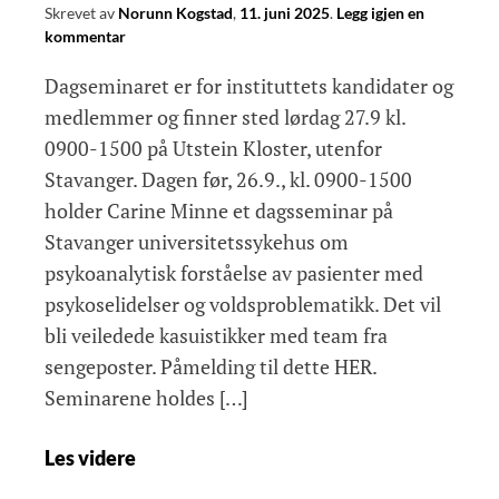
Skrevet av
Norunn Kogstad
,
11. juni 2025
.
Legg igjen en
kommentar
Dagseminaret er for instituttets kandidater og
medlemmer og finner sted lørdag 27.9 kl.
0900-1500 på Utstein Kloster, utenfor
Stavanger. Dagen før, 26.9., kl. 0900-1500
holder Carine Minne et dagsseminar på
Stavanger universitetssykehus om
psykoanalytisk forståelse av pasienter med
psykoselidelser og voldsproblematikk. Det vil
bli veiledede kasuistikker med team fra
sengeposter. Påmelding til dette HER.
Seminarene holdes […]
Institutt
Les videre
for