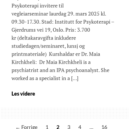
Psykoterapi invitere til
vegleiarseminar laurdag 29. mars 2025 kl.
09.30-17.30. Stad: Institutt for Psykoterapi –
Gjerdrums vei 19, Oslo. Pris: 3.700
kr (deltakaravgifta inkludere
studiedagen/seminaret, lunsj og
printmateriale) Kurshaldar er Dr. Maia
Kirchkheli: Dr Maia Kirchkheli is a
psychiatrist and an IPA psychoanalyst. She
worked as a specialist in a […]
Maia
Les videre
Kirchkheli:
Psychic
Creativity
in
I
← Forrige
1
2
3
4
…
16