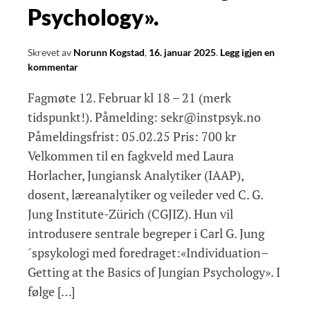
Psychology».
Skrevet av
Norunn Kogstad
,
16. januar 2025
.
Legg igjen en
kommentar
Fagmøte 12. Februar kl 18 – 21 (merk
tidspunkt!). Påmelding: sekr@instpsyk.no
Påmeldingsfrist: 05.02.25 Pris: 700 kr
Velkommen til en fagkveld med Laura
Horlacher, Jungiansk Analytiker (IAAP),
dosent, læreanalytiker og veileder ved C. G.
Jung Institute-Zürich (CGJIZ). Hun vil
introdusere sentrale begreper i Carl G. Jung
´spsykologi med foredraget:«Individuation–
Getting at the Basics of Jungian Psychology». I
følge […]