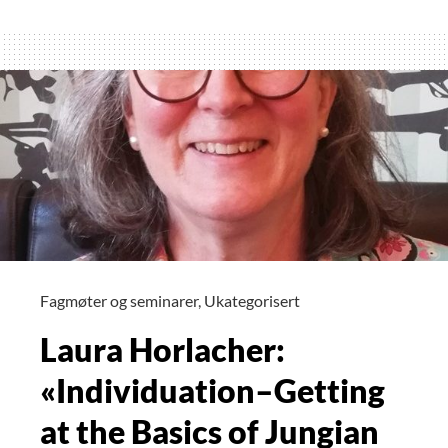
and
Bion:
Intersecting
Vertices
Fagmøter og seminarer
,
Ukategorisert
Laura Horlacher:
«Individuation–Getting
at the Basics of Jungian