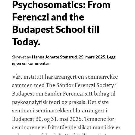
mai
Psychosomatics: From
kl
Ferenczi and the
17:30,
Vega
Budapest School till
Scene.
Today.
Skrevet av
Hanna Jonette Stensrud
,
25. mars 2025
.
Legg
igjen en kommentar
Vårt institutt har arrangert en seminarrekke
sammen med The Sándor Ferenczi Society i
Budapest om Sandor Ferenczi sitt bidrag til
psykoanalytisk teori og praksis. Det siste
seminar i seminarrekken blir arrangert i
Budapest 30. og 31. mai 2025. Temaene for
seminarene er frittstående slik at man ikke er