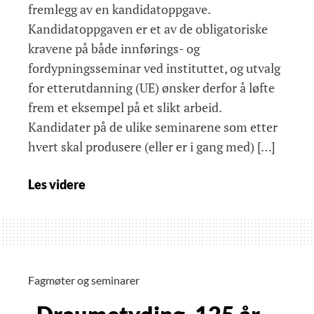
fremlegg av en kandidatoppgave.
Kandidatoppgaven er et av de obligatoriske
kravene på både innførings- og
fordypningsseminar ved instituttet, og utvalg
for etterutdanning (UE) ønsker derfor å løfte
frem et eksempel på et slikt arbeid.
Kandidater på de ulike seminarene som etter
hvert skal produsere (eller er i gang med) […]
«Om
Les videre
skam
og
psykoterapi»
Fagmøter og seminarer