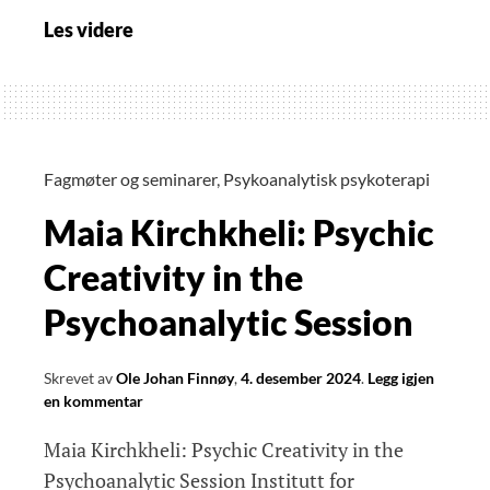
Laura
Les videre
Horlacher:
«Individuation–
Getting
at
the
Fagmøter og seminarer
,
Psykoanalytisk psykoterapi
Basics
Maia Kirchkheli: Psychic
of
Jungian
Creativity in the
Psychology».
Psychoanalytic Session
Skrevet av
Ole Johan Finnøy
,
4. desember 2024
.
Legg igjen
en kommentar
Maia Kirchkheli: Psychic Creativity in the
Psychoanalytic Session Institutt for