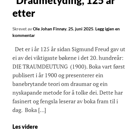
Draumetyding, 125 år
etter
Skrevet av
Ole Johan Finnøy
,
25. juni 2025
.
Legg igjen en
kommentar
Det er i år 125 år sidan Sigmund Freud gav ut
ei av dei viktigaste bøkene i det 20. hundreår:
DIE TRAUMDEUTUNG (1900). Boka vart først
publisert i år 1900 og presenterer ein
banebrytande teori om draumar og ein
nyskapande metode for å tolke dei. Dette har
fasinert og fengsla leserar av boka fram til i
dag. Boka […]
Les videre
Draumetyding,