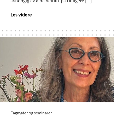
avhengig av å ha deltatt på tidligere […]
Psychoanalytic
Les videre
Psychosomatics:
From
Ferenczi
and
the
Budapest
School
till
Today.
Fagmøter og seminarer