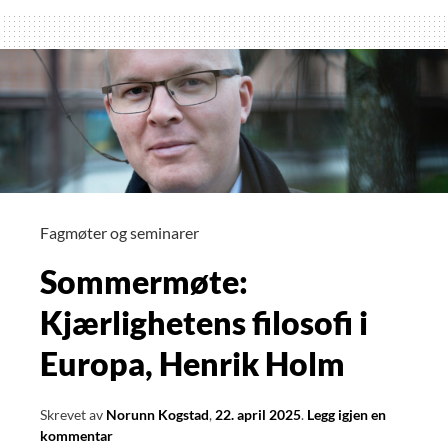
psykoterapi
har
gleden
av
å
invitere
til
klinisk
dagsseminar
Fagmøter og seminarer
med
Sommermøte:
Carine
Minne
Kjærlighetens filosofi i
Europa, Henrik Holm
Skrevet av
Norunn Kogstad
,
22. april 2025
.
Legg igjen en
kommentar