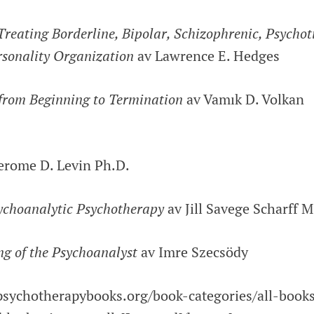
Treating Borderline, Bipolar, Schizophrenic, Psychoti
rsonality Organization
av Lawrence E. Hedges
 from Beginning to Termination
av Vamık D. Volkan
erome D. Levin Ph.D.
sychoanalytic Psychotherapy
av Jill Savege Scharff M
g of the Psychoanalyst
av Imre Szecsödy
epsychotherapybooks.org/book-categories/all-book