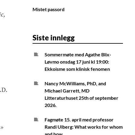
Mistet passord
c,
Siste innlegg
Sommermøte med Agathe Blix-
Løvmo onsdag 17 juni kl 19:00:
Ekkoisme som klinisk fenomen
Nancy McWilliams, PhD, and
.D.
Michael Garrett, MD
Litteraturhuset 25th of september
2026.
Fagmøte 15. april med professor
s»
Randi Ulberg: What works for whom
and how