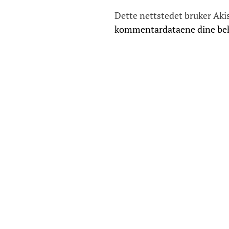
g
Dette nettstedet bruker Aki
a
kommentardataene dine be
s
j
o
n