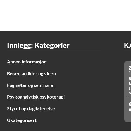
Innlegg: Kategorier
K
Annen informasjon
S
Bøker, artikler og video
Fagmøter og seminarer
L
S
Psykoanalytisk psykoterapi
Styret og daglig ledelse
Ukategorisert