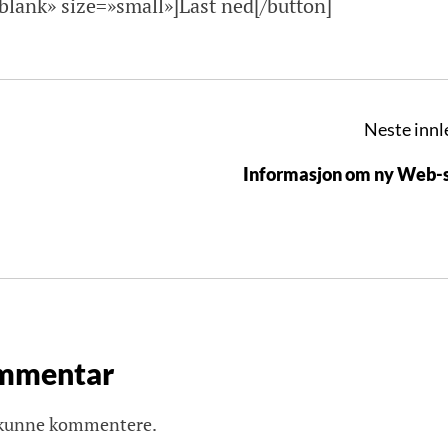
_blank» size=»small»]Last ned[/button]
Neste innl
Informasjon om ny Web-
ommentar
 kunne kommentere.