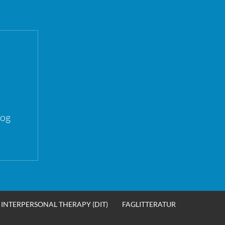
 og
INTERPERSONAL THERAPY (DIT)
FAGLITTERATUR
SØK