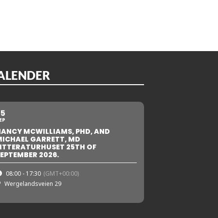
ALENDER
25
EP
NANCY MCWILLIAMS, PHD, AND
MICHAEL GARRETT, MD
ITTERATURHUSET 25TH OF
EPTEMBER 2026.
08:00 - 17:30
(GMT+00:00)
Wergelandsveien 29