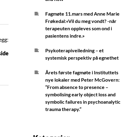
Fagmøte 11.mars med Anne Marie
Frøkedal:«Vil du meg vondt? -når
terapeuten oppleves som ond i
pasientens indre.»
egg:
Psykoterapiveiledning – et
side
systemisk perspektiv på egnethet
Årets første fagmøte i Instituttets
nye lokaler med Peter McGovern:
“From absence to presence –
symbolising early object loss and
symbolic failures in psychoanalytic
trauma therapy.”