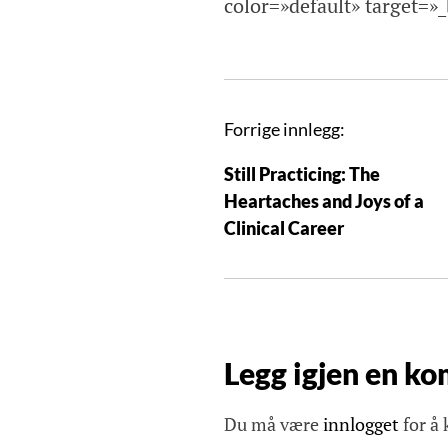
color=»default» target=»
I
Forrige innlegg:
n
Still Practicing: The
n
Heartaches and Joys of a
l
Clinical Career
e
g
g
s
n
Legg igjen en k
a
v
Du må være
innlogget
for å
i